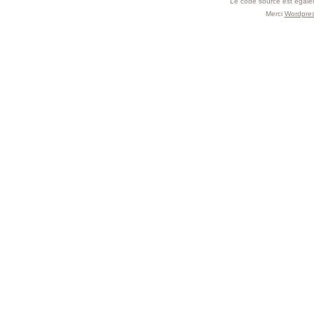
Le code source est égal
Merci
Wordpre