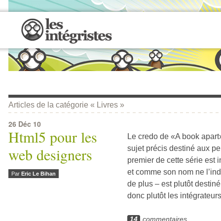
Articles de la catégorie « Livres »
26
Déc 10
Html5 pour les
Le credo de «A book apart»
sujet précis destiné aux pe
web designers
premier de cette série est 
et comme son nom ne l’indi
Par
Eric Le Bihan
de plus – est plutôt destin
donc plutôt les intégrateur
14
commentaires