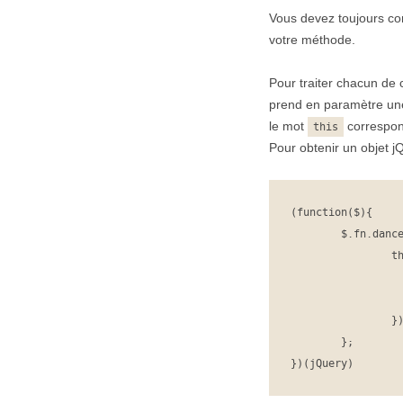
Vous devez toujours con
votre méthode.
Pour traiter chacun de
prend en paramètre une
le mot
correspon
this
Pour obtenir un objet jQ
(function($){

	$.fn.dance = function(){

		this.each(function(){

		  // this : élément DOM classique

		  // $(this) : élément jQuery

		});

	};

})(jQuery)