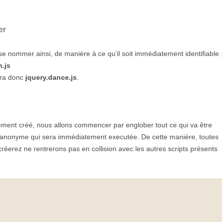
er
 se nommer ainsi, de manière à ce qu’il soit immédiatement identifiable 
.js
era donc
jquery.dance.js
.
lement créé, nous allons commencer par englober tout ce qui va être
n anonyme qui sera immédiatement executée. De cette manière, toutes
créerez ne rentrerons pas en collision avec les autres scripts présents