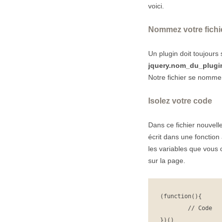
voici.
Nommez votre fichi
Un plugin doit toujours
jquery.nom_du_plugin
Notre fichier se nomm
Isolez votre code
Dans ce fichier nouvel
écrit dans une fonctio
les variables que vous 
sur la page.
(function(){

	// Code

})()