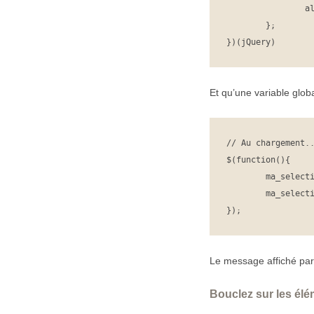
		alert(this == ma_selection);

	};

})(jQuery)
Et qu’une variable glo
// Au chargement..
$(function(){

	ma_selection = $("p");

	ma_selection.dance();

});
Le message affiché par
Bouclez sur les él