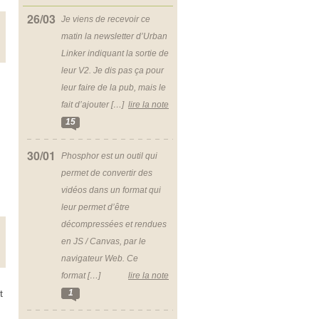
26/03
Je viens de recevoir ce
matin la newsletter d’Urban
Linker indiquant la sortie de
leur V2. Je dis pas ça pour
leur faire de la pub, mais le
fait d’ajouter […]
lire la note
15
30/01
Phosphor est un outil qui
permet de convertir des
vidéos dans un format qui
leur permet d’être
décompressées et rendues
en JS / Canvas, par le
navigateur Web. Ce
format […]
lire la note
1
t