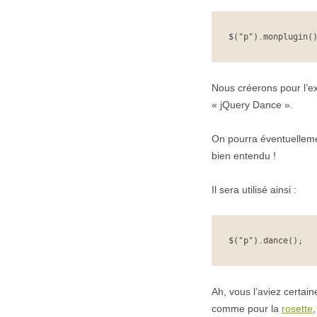
$("p").monplugin(
Nous créerons pour l’ex
« jQuery Dance ».
On pourra éventuellement
bien entendu !
Il sera utilisé ainsi :
$("p").dance();
Ah, vous l’aviez certain
comme pour la
rosette