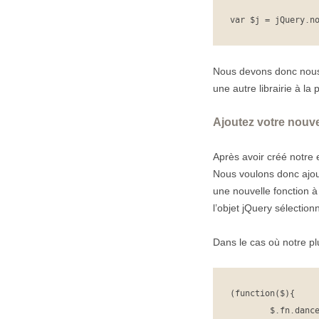
var $j = jQuery.n
Nous devons donc nous
une autre librairie à la
Ajoutez votre nouve
Après avoir créé notre
Nous voulons donc ajout
une nouvelle fonction à 
l’objet jQuery sélectionn
Dans le cas où notre plu
(function($){

	$.fn.dance = function(){
