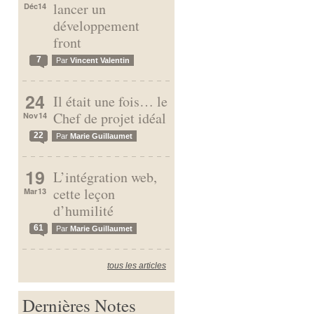
lancer un
Déc 14
développement
front
7
Par
Vincent Valentin
24
Il était une fois… le
Chef de projet idéal
Nov 14
22
Par
Marie Guillaumet
19
L’intégration web,
cette leçon
Mar 13
d’humilité
61
Par
Marie Guillaumet
tous les articles
Dernières Notes