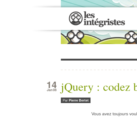
14
jQuery : codez 
Jan 08
Par
Pierre Bertet
Vous avez toujours voul