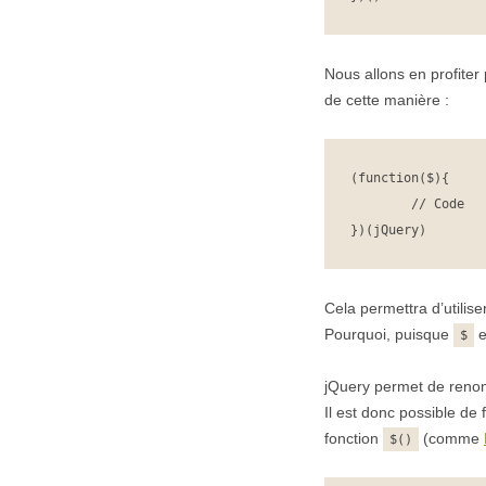
Nous allons en profiter 
de cette manière :
(function($){

	// Code

})(jQuery)
Cela permettra d’utilise
Pourquoi, puisque
e
$
jQuery permet de renom
Il est donc possible de 
fonction
(comme
$()