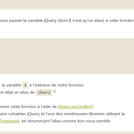
pour passer la variable jQuery (dont $ n’est qu’un alias) à cette fonction
r la variable
à l’intérieur de notre fonction.
$
st déjà un alias de
?
jQuery
mer cette fonction à l’aide de
jQuery.noConflict()
.
faire cohabiter jQuery et l’une des nombreuses librairies utilisant la
Prototype
), en renommant l’alias comme bon nous semble :