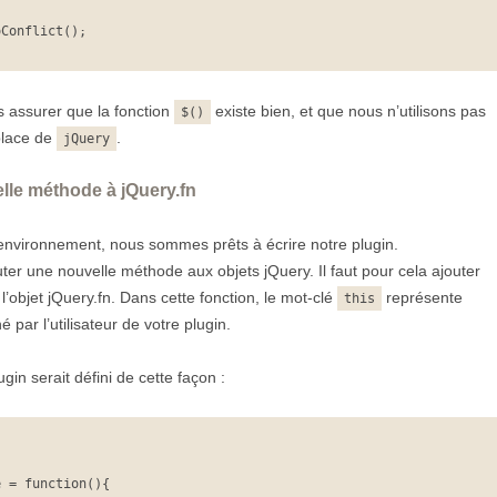
oConflict();
 assurer que la fonction
existe bien, et que nous n’utilisons pas
$()
 place de
.
jQuery
lle méthode à jQuery.fn
 environnement, nous sommes prêts à écrire notre plugin.
er une nouvelle méthode aux objets jQuery. Il faut pour cela ajouter
l’objet jQuery.fn. Dans cette fonction, le mot-clé
représente
this
é par l’utilisateur de votre plugin.
gin serait défini de cette façon :