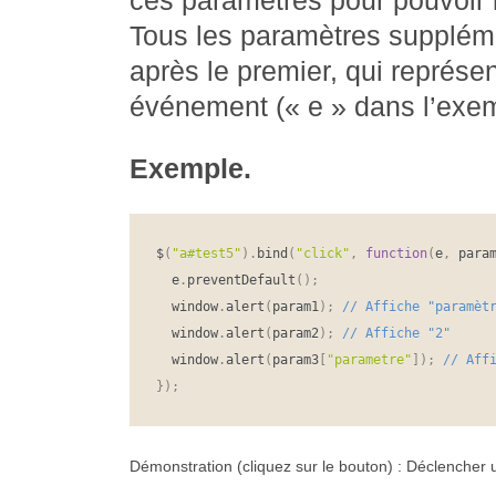
ces paramètres pour pouvoir le
Tous les paramètres suppléme
après le premier, qui représen
événement (« e » dans l’exem
Exemple.
$
(
"a#test5"
)
.
bind
(
"click"
,
function
(
e
,
 para
  e
.
preventDefault
(
)
;
  window
.
alert
(
param1
)
;
  window
.
alert
(
param2
)
;
  window
.
alert
(
param3
[
"parametre"
]
)
;
}
)
;
Démonstration (cliquez sur le bouton) :
Déclencher u