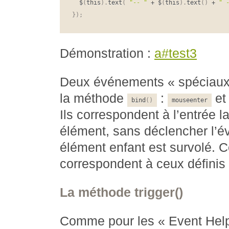
  $
(
this
)
.
text
(
"-- "
+
 $
(
this
)
.
text
(
)
+
" 
}
)
;
Démonstration :
a#test3
Deux événements « spéciaux 
la méthode
:
e
bind
(
)
mouseenter
Ils correspondent à l’entrée l
élément, sans déclencher l’é
élément enfant est survolé.
correspondent à ceux définis
La méthode trigger()
Comme pour les « Event Helpe