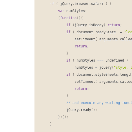
if
(
 jQuery
.
browser
.
safari 
)
{
var
 numStyles
;
(
function
(
)
{
if
(
jQuery
.
isReady
)
return
;
if
(
 document
.
readyState 
!
=
"lo
				setTimeout
(
 arguments
.
calle
return
;
}
if
(
 numStyles 
==
=
 undefined 
)
				numStyles 
=
 jQuery
(
"style, 
if
(
 document
.
styleSheets
.
lengt
				setTimeout
(
 arguments
.
calle
return
;
}
			jQuery
.
ready
(
)
;
}
)
(
)
;
}