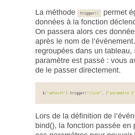
La méthode
permet é
trigger
(
)
données à la fonction déclen
On passera alors ces donnée
après le nom de l’événement.
regroupées dans un tableau, 
paramètre est passé : vous av
de le passer directement.
$
(
"a#test5"
)
.
trigger
(
"click"
,
[
"paramètre 1
Lors de la définition de l’év
bind(), la fonction passée en