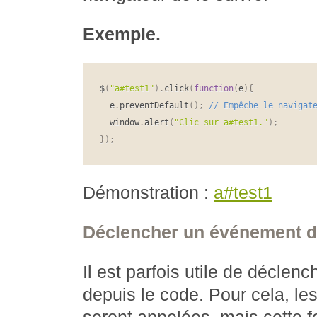
Exemple.
$
(
"a#test1"
)
.
click
(
function
(
e
)
{
  e
.
preventDefault
(
)
;
  window
.
alert
(
"Clic sur a#test1."
)
;
}
)
;
Démonstration :
a#test1
Déclencher un événement d
Il est parfois utile de décle
depuis le code. Pour cela, 