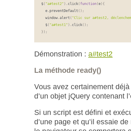
$
(
"a#test2"
)
.
click
(
function
(
e
)
{
  e
.
preventDefault
(
)
;
  window
.
alert
(
"Clic sur a#test2, déclenche
  $
(
"a#test1"
)
.
click
(
)
;
}
)
;
Démonstration :
a#test2
La méthode ready()
Vous avez certainement déjà 
d’un objet jQuery contenant 
Si un script est défini et exé
d’une page et qu’il essaie d