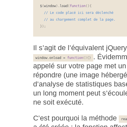
$
(
window
)
.
load
(
function
(
)
{
}
)
;
Il s’agit de l’équivalent jQuer
. Évidemme
window
.
onload 
=
function
(
)
{
}
appelé sur votre page met un
répondre (une image hébergée 
d’analyse de statistiques basé
un long moment peut s’écoule
ne soit exécuté.
C’est pourquoi la méthode
rea