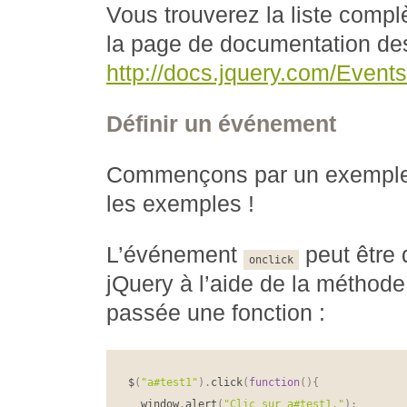
Vous trouverez la liste comp
la page de documentation de
http://docs.jquery.com/Events
Définir un événement
Commençons par un exemple.
les exemples !
L’événement
peut être d
onclick
jQuery à l’aide de la méthod
passée une fonction :
$
(
"a#test1"
)
.
click
(
function
(
)
{
  window
.
alert
(
"Clic sur a#test1."
)
;