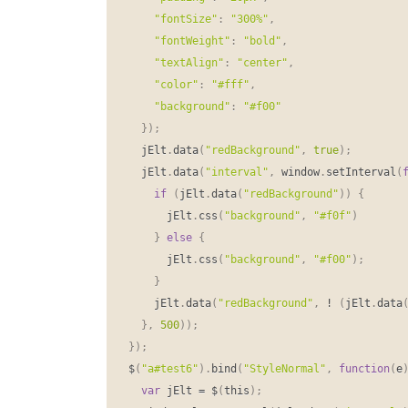
"fontSize"
:
"300%"
,
"fontWeight"
:
"bold"
,
"textAlign"
:
"center"
,
"color"
:
"#fff"
,
"background"
:
"#f00"
}
)
;
  jElt
.
data
(
"redBackground"
,
true
)
;
  jElt
.
data
(
"interval"
,
 window
.
setInterval
(
if
(
jElt
.
data
(
"redBackground"
)
)
{
      jElt
.
css
(
"background"
,
"#f0f"
)
}
else
{
      jElt
.
css
(
"background"
,
"#f00"
)
;
}
    jElt
.
data
(
"redBackground"
,
!
(
jElt
.
data
}
,
500
)
)
;
}
)
;
$
(
"a#test6"
)
.
bind
(
"StyleNormal"
,
function
(
e
var
 jElt 
=
 $
(
this
)
;