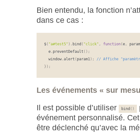
Bien entendu, la fonction n’a
dans ce cas :
$
(
"a#test5"
)
.
bind
(
"click"
,
function
(
e
,
 para
  e
.
preventDefault
(
)
;
  window
.
alert
(
param1
)
;
}
)
;
Les événements « sur mesu
Il est possible d’utiliser
bind
(
)
événement personnalisé. Cet
être déclenché qu’avec la m