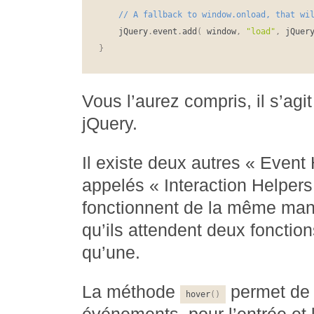
	jQuery
.
event
.
add
(
 window
,
"load"
,
 jQuer
}
Vous l’aurez compris, il s’agi
jQuery.
Il existe deux autres « Event 
appelés « Interaction Helpers
fonctionnent de la même mani
qu’ils attendent deux fonctio
qu’une.
La méthode
permet de 
hover
(
)