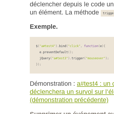
déclencher depuis le code un
un élément. La méthode
trigge
Exemple.
$
(
"a#test4"
)
.
bind
(
"click"
,
function
(
e
)
{
  e
.
preventDefault
(
)
;
  jQuery
(
"a#test3"
)
.
trigger
(
"mouseover"
)
;
}
)
;
Démonstration :
a#test4 : un c
déclenchera un survol sur l’é
(démonstration précédente)