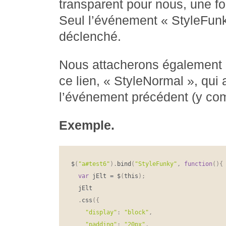
transparent pour nous, une foi
Seul l’événement « StyleFunk
déclenché.
Nous attacherons également 
ce lien, « StyleNormal », qui 
l’événement précédent (y co
Exemple.
$
(
"a#test6"
)
.
bind
(
"StyleFunky"
,
function
(
)
{
var
 jElt 
=
 $
(
this
)
;
  jElt

.
css
(
{
"display"
:
"block"
,
"padding"
:
"20px"
,