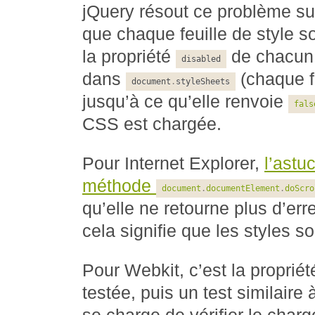
jQuery résout ce problème su
que chaque feuille de style so
la propriété
de chacun 
disabled
dans
(chaque f
document
.
styleSheets
jusqu’à ce qu’elle renvoie
fals
CSS est chargée.
Pour Internet Explorer,
l’astu
méthode
document
.
documentElement
.
doScro
qu’elle ne retourne plus d’err
cela signifie que les styles s
Pour Webkit, c’est la proprié
testée, puis un test similaire 