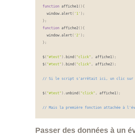
function
 affiche1
(
)
{
  window
.
alert
(
'1'
)
;
}
;
function
 affiche2
(
)
{
  window
.
alert
(
'2'
)
;
}
;
$
(
"#test"
)
.
bind
(
"click"
,
 affiche1
)
;
$
(
"#test"
)
.
bind
(
"click"
,
 affiche2
)
;
$
(
"#test"
)
.
unbind
(
"click"
,
 affiche1
)
;
// Mais la première fonction attachée à l'é
Passer des données à un 