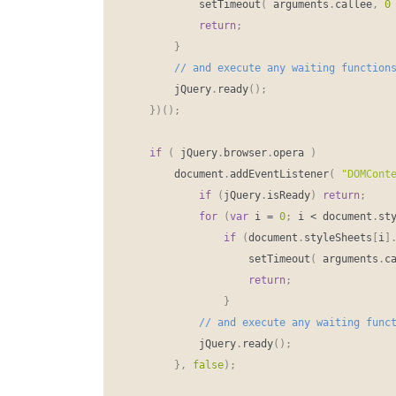
			setTimeout
(
 arguments
.
callee
,
0
return
;
}
		jQuery
.
ready
(
)
;
}
)
(
)
;
if
(
 jQuery
.
browser
.
opera 
)
		document
.
addEventListener
(
"DOMCont
if
(
jQuery
.
isReady
)
return
;
for
(
var
 i 
=
0
;
 i 
<
 document
.
st
if
(
document
.
styleSheets
[
i
]
					setTimeout
(
 arguments
.
c
return
;
}
			jQuery
.
ready
(
)
;
}
,
false
)
;