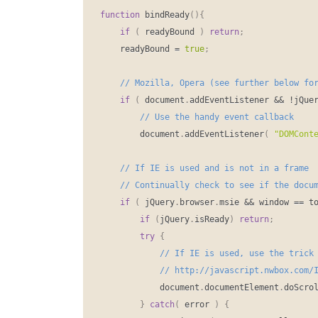
function
 bindReady
(
)
{
if
(
 readyBound 
)
return
;
	readyBound 
=
true
;
if
(
 document
.
addEventListener 
&&
!
jQue
		document
.
addEventListener
(
"DOMCont
if
(
 jQuery
.
browser
.
msie 
&&
 window 
==
 t
if
(
jQuery
.
isReady
)
return
;
try
{
			document
.
documentElement
.
doScro
}
catch
(
 error 
)
{