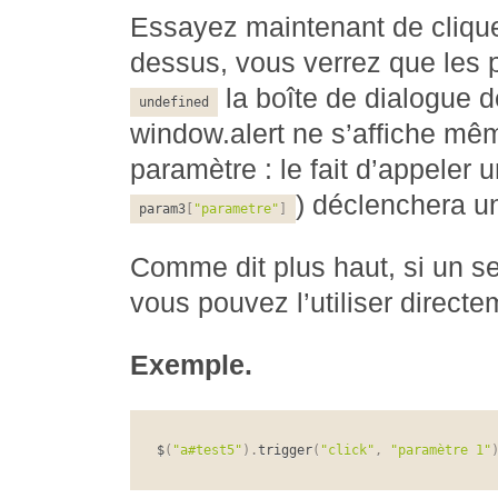
Essayez maintenant de cliquer
dessus, vous verrez que les 
la boîte de dialogue 
undefined
window.alert ne s’affiche mê
paramètre : le fait d’appeler u
) déclenchera un
param3
[
"parametre"
]
Comme dit plus haut, si un s
vous pouvez l’utiliser directe
Exemple.
$
(
"a#test5"
)
.
trigger
(
"click"
,
"paramètre 1"