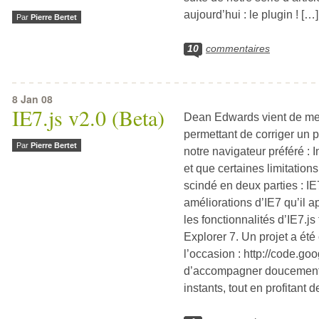
aujourd’hui : le plugin ! […]
Par
Pierre Bertet
10
commentaires
8
Jan 08
IE7.js v2.0 (Beta)
Dean Edwards vient de mettr
permettant de corriger un 
Par
Pierre Bertet
notre navigateur préféré : I
et que certaines limitations
scindé en deux parties : IE
améliorations d’IE7 qu’il a
les fonctionnalités d’IE7.j
Explorer 7. Un projet a ét
l’occasion : http://code.go
d’accompagner doucement c
instants, tout en profitant 